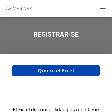
LAS MARINAS
C
A
M
B
I
REGISTRAR-SE
A
R
M
O
D
O
D
E
N
A
V
E
G
A
C
I