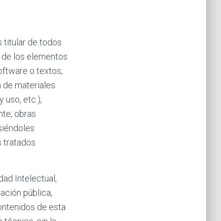
titular de todos
o de los elementos
oftware o textos;
n de materiales
uso, etc.),
nte, obras
siéndoles
s tratados
ad Intelectual,
ación pública,
contenidos de esta