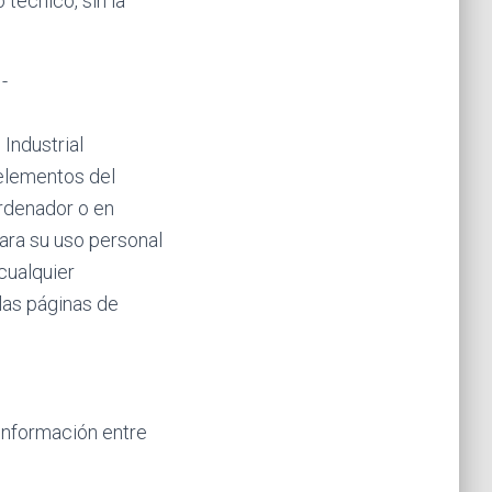
técnico, sin la
Industrial
 elementos del
ordenador o en
para su uso personal
 cualquier
las páginas de
información entre