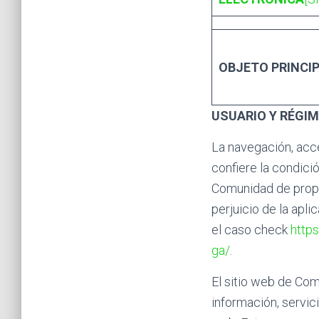
OBJETO PRINCI
USUARIO Y RÉGI
La navegación, acc
confiere la condici
Comunidad de propi
perjuicio de la apl
el caso check
http
ga/
.
El sitio web de Co
información, servic