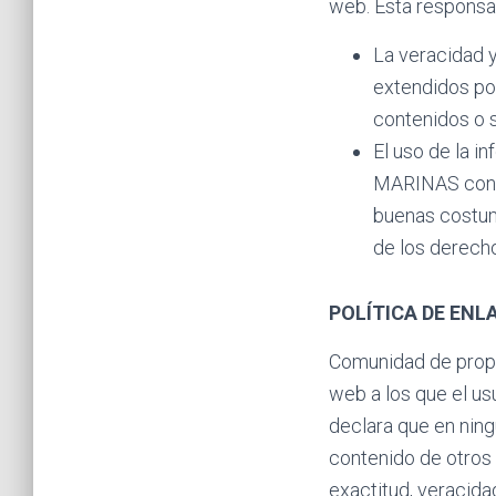
web. Esta responsab
La veracidad y
extendidos po
contenidos o s
El uso de la i
MARINAS contra
buenas costum
de los derech
POLÍTICA DE ENL
Comunidad de propi
web a los que el us
declara que en ning
contenido de otros 
exactitud, veracida