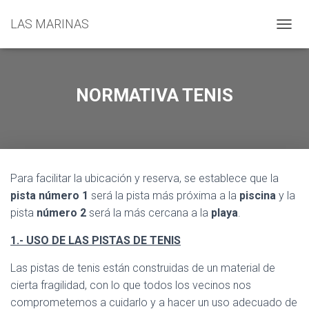
LAS MARINAS
C
A
M
B
I
NORMATIVA TENIS
A
R
M
O
D
O
Para facilitar la ubicación y reserva, se establece que la
D
E
pista número 1
será la pista más próxima a la
piscina
y la
N
pista
número 2
será la más cercana a la
playa
.
A
V
1.- USO DE LAS PISTAS DE TENIS
E
G
Las pistas de tenis están construidas de un material de
A
cierta fragilidad, con lo que todos los vecinos nos
C
I
comprometemos a cuidarlo y a hacer un uso adecuado de